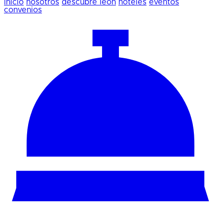
Inicio
nosotros
descubre león
hoteles
eventos
convenios