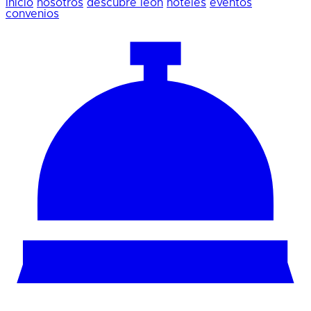
Inicio
nosotros
descubre león
hoteles
eventos
convenios