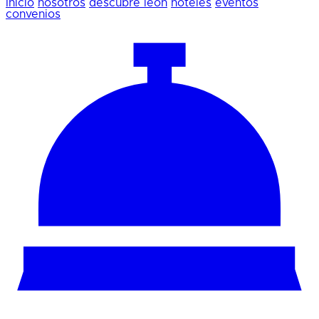
Inicio
nosotros
descubre león
hoteles
eventos
convenios